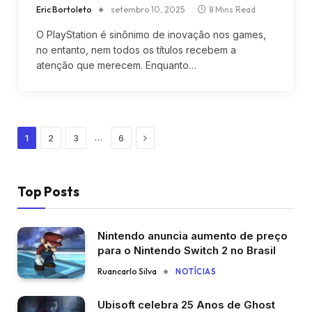
Eric Bortoleto
setembro 10, 2025
8 Mins Read
O PlayStation é sinônimo de inovação nos games,
no entanto, nem todos os títulos recebem a
atenção que merecem. Enquanto…
Next
…
1
2
3
6
Top Posts
Nintendo anuncia aumento de preço
para o Nintendo Switch 2 no Brasil
Ruancarlo Silva
NOTÍCIAS
Ubisoft celebra 25 Anos de Ghost