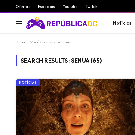
Ofertas
Especiais
Youtube
Twitch
Notícias
Home
»
Você buscou por Senua
SEARCH RESULTS:
SENUA (65)
NOTÍCIAS