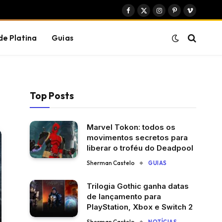
Facebook
X
Instagram
Pinterest
Vimeo
(Twitter)
de Platina
Guias
Top Posts
Marvel Tokon: todos os
movimentos secretos para
liberar o troféu do Deadpool
Sherman Castelo
GUIAS
Trilogia Gothic ganha datas
de lançamento para
PlayStation, Xbox e Switch 2
Sherman Castelo