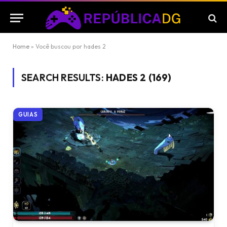
Home
»
Você buscou por hades 2
SEARCH RESULTS:
HADES 2 (169)
GUIAS