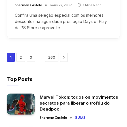
Sherman Castelo
maio 27, 2026
3 Mins Read
Confira uma seleção especial com os melhores
descontos na aguardada promoção Days of Play
da PS Store e aproveite
Next
…
1
2
3
260
Top Posts
Marvel Tokon: todos os movimentos
secretos para liberar o troféu do
Deadpool
Sherman Castelo
GUIAS