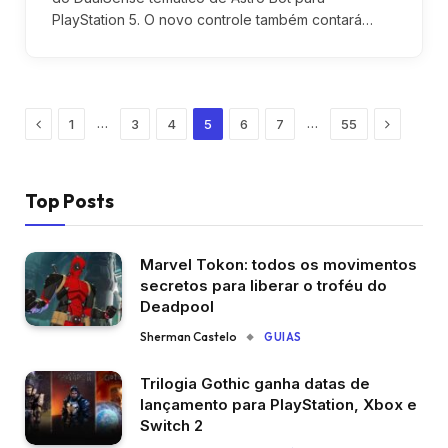
PlayStation 5. O novo controle também contará…
Previous
Next
…
…
1
3
4
5
6
7
55
Top Posts
Marvel Tokon: todos os movimentos
secretos para liberar o troféu do
Deadpool
Sherman Castelo
GUIAS
Trilogia Gothic ganha datas de
lançamento para PlayStation, Xbox e
Switch 2