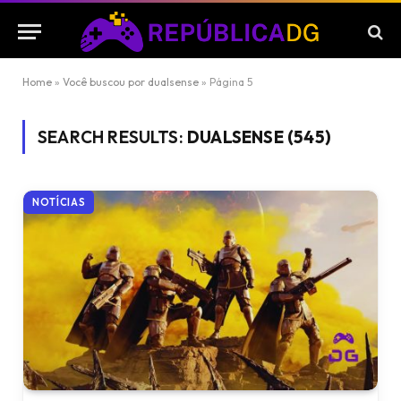
Home
»
Você buscou por dualsense
»
Página 5
SEARCH RESULTS:
DUALSENSE (545)
NOTÍCIAS