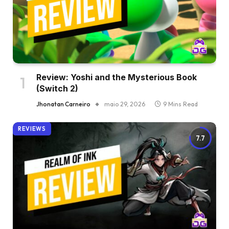
Review: Yoshi and the Mysterious Book
(Switch 2)
Jhonatan Carneiro
maio 29, 2026
9 Mins Read
REVIEWS
7.7