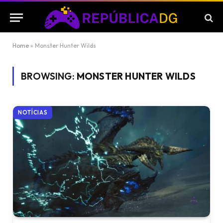
Home
»
Monster Hunter Wilds
BROWSING:
MONSTER HUNTER WILDS
NOTÍCIAS