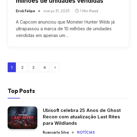
milhões de unidades vendidas
Erick Felipe
março 31, 2025
1 Min Read
A Capcom anunciou que Monster Hunter Wilds já
ultrapassou a marca de 10 milhões de unidades
vendidas em apenas um…
Next
1
2
3
4
Top Posts
Ubisoft celebra 25 Anos de Ghost
Recon com atualização Last Rites
para Wildlands
Ruancarlo Silva
NOTÍCIAS