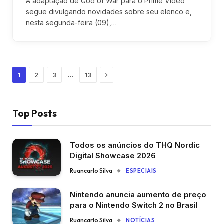
A adaptação de God of War para o Prime Video
segue divulgando novidades sobre seu elenco e,
nesta segunda-feira (09),…
Next
…
1
2
3
13
Top Posts
Todos os anúncios do THQ Nordic
Digital Showcase 2026
Ruancarlo Silva
ESPECIAIS
Nintendo anuncia aumento de preço
para o Nintendo Switch 2 no Brasil
Ruancarlo Silva
NOTÍCIAS