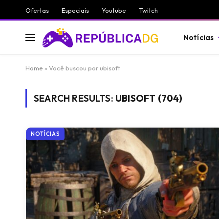
Ofertas
Especiais
Youtube
Twitch
Notícias
Home
»
Você buscou por ubisoft
SEARCH RESULTS:
UBISOFT (704)
NOTÍCIAS