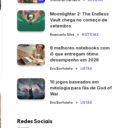
REVIEWS
Moonlighter 2: The Endless
Vault chega no começo de
setembro
Ruancarlo Silva
NOTÍCIAS
8 melhores notebooks com
i5 que entregam ótimo
desempenho em 2026
Eric Bortoleto
LISTAS
10 jogos baseados em
mitologia para fãs de God of
War
Eric Bortoleto
LISTAS
Redes Sociais