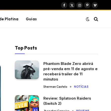
Facebook
X
Instagram
Pinterest
Vimeo
(Twitter)
de Platina
Guias
Top Posts
Phantom Blade Zero abrirá
pré-venda em 11 de agosto e
receberá trailer de 11
minutos
Sherman Castelo
NOTÍCIAS
Review: Splatoon Raiders
(Switch 2)
8.5
Jhonatan Carneiro