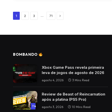
Next
…
1
2
3
71
BOMBANDO
Xbox Game Pass revela primeira
leva de jogos de agosto de 2026
agosto 4, 2026
3 Mins Read
Review de Beast of Reincarnation
após a platina (PS5 Pro)
7.4
agosto 3, 2026
10 Mins Read