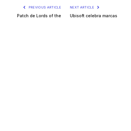
PREVIOUS ARTICLE
NEXT ARTICLE
Patch de Lords of the
Ubisoft celebra marcas
Fallen adiciona Passe de
impressionantes com
Amigo e muito mais
Assassin’s Creed
Erick Felipe
Sou um amante da cultura pop. Jogo
videogame há mais de 20 anos e, desde
então, tento compartilhar um pouco da minha
experiência com a comunidade.
VEJA
TAMBÉM