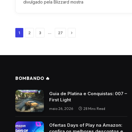
divulgado pela Blizzard mostra
Next
…
1
2
3
27
BOMBANDO 🔥
Guia de Platina e Conquistas: 007 –
First Light
maio 26, 2026
28 Mins Read
Ofertas Days of Play na Amazon:
confira os melhores descontos e