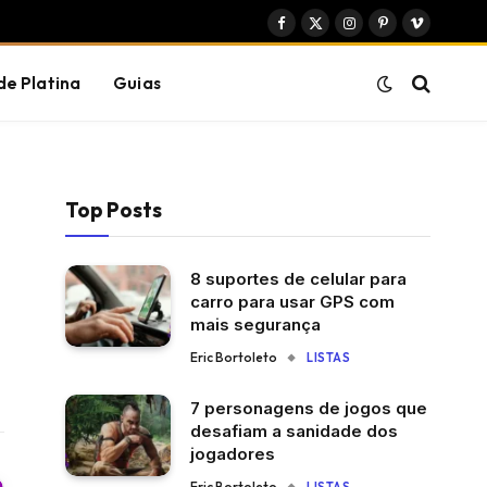
Facebook
X
Instagram
Pinterest
Vimeo
(Twitter)
de Platina
Guias
Top Posts
8 suportes de celular para
carro para usar GPS com
mais segurança
Eric Bortoleto
LISTAS
7 personagens de jogos que
desafiam a sanidade dos
jogadores
Eric Bortoleto