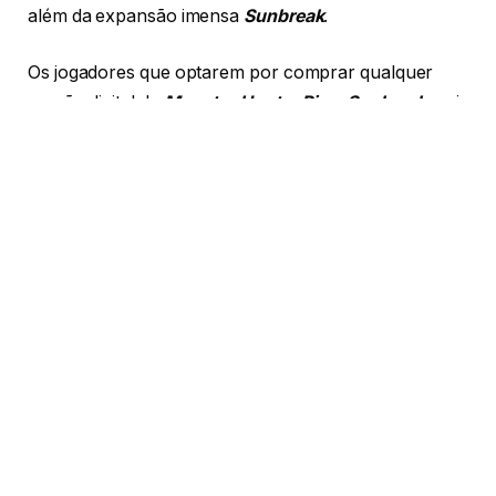
além da expansão imensa
Sunbreak
.
Os jogadores que optarem por comprar qualquer
versão digital de
Monster Hunter Rise: Sunbreak
mais
cedo receberão os conjuntos de armadura em
camadas “Traje Cão Leal” e “Traje Gato Listrado”
para seus companheiros Amicão e Amigato.
A história da expansão
Monster Hunter Rise: Sunbreak
começa após a defesa
heroica da Aldeia Kamura contra o Frenesi, arco
concluído em
Monster Hunter Rise
. As notícias da
sobrevivência da aldeia inspiram a galante cavaleira
Dama Fiorayne a viajar do distante Reino em busca de
ajuda. Os caçadores que tiverem coragem o
suficiente para atender o chamado partirão para o