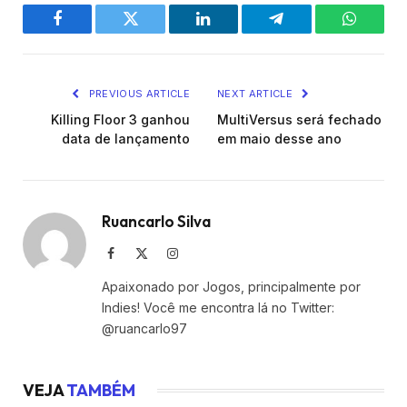
Facebook
Twitter
LinkedIn
Telegram
WhatsA
PREVIOUS ARTICLE
NEXT ARTICLE
Killing Floor 3 ganhou
MultiVersus será fechado
data de lançamento
em maio desse ano
Ruancarlo Silva
Facebook
X
Instagram
(Twitter)
Apaixonado por Jogos, principalmente por
Indies! Você me encontra lá no Twitter:
@ruancarlo97
VEJA
TAMBÉM