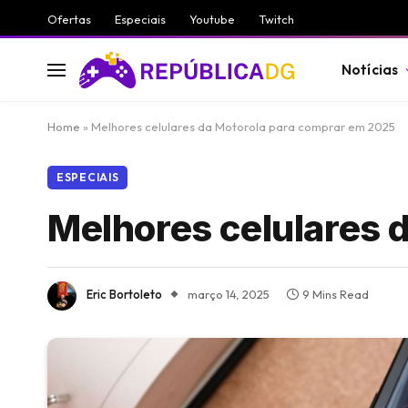
Ofertas
Especiais
Youtube
Twitch
Notícias
Home
»
Melhores celulares da Motorola para comprar em 2025
ESPECIAIS
Melhores celulares 
Eric Bortoleto
março 14, 2025
9 Mins Read