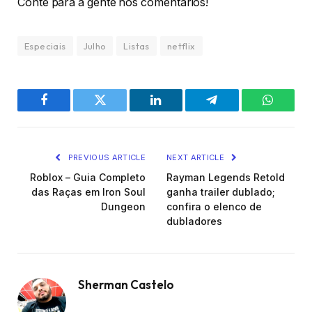
Conte para a gente nos comentários!
Especiais
Julho
Listas
netflix
Facebook
Twitter
LinkedIn
Telegram
WhatsA
PREVIOUS ARTICLE
NEXT ARTICLE
Roblox – Guia Completo
Rayman Legends Retold
das Raças em Iron Soul
ganha trailer dublado;
Dungeon
confira o elenco de
dubladores
Sherman Castelo