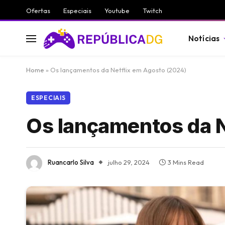
Ofertas
Especiais
Youtube
Twitch
Notícias
Home
»
Os lançamentos da Netflix em Agosto (2024)
ESPECIAIS
Os lançamentos da N
Ruancarlo Silva
julho 29, 2024
3 Mins Read