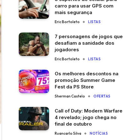
carro para usar GPS com
mais segurança
Eric Bortoleto
LISTAS
7 personagens de jogos que
desafiam a sanidade dos
jogadores
Eric Bortoleto
LISTAS
Os melhores descontos na
promoção Summer Game
Fest da PS Store
Sherman Castelo
OFERTAS
Call of Duty: Modern Warfare
4 revelado; jogo chega no
final de outubro
Ruancarlo Silva
NOTÍCIAS