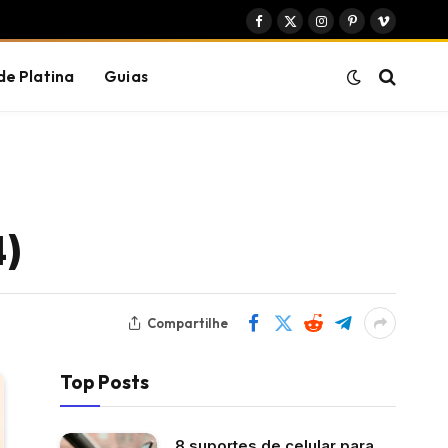
Facebook
X
Instagram
Pinterest
Vimeo
(Twitter)
de Platina
Guias
4)
Compartilhe
Top Posts
8 suportes de celular para