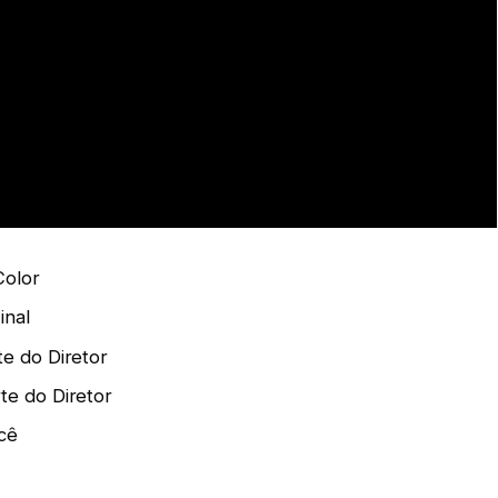
Color
inal
te do Diretor
te do Diretor
cê