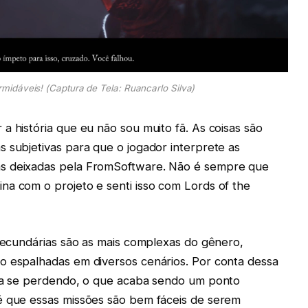
midáveis! (Captura de Tela: Ruancarlo Silva)
a história que eu não sou muito fã. As coisas são
 subjetivas para que o jogador interprete as
as deixadas pela FromSoftware. Não é sempre que
na com o projeto e senti isso com Lords of the
 secundárias são as mais complexas do gênero,
o espalhadas em diversos cenários. Por conta dessa
aba se perdendo, o que acaba sendo um ponto
é que essas missões são bem fáceis de serem