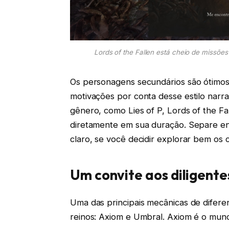
Lords of the Fallen está cheio de missõe
Os personagens secundários são ótimo
motivações por conta desse estilo narr
gênero, como Lies of P, Lords of the Fa
diretamente em sua duração. Separe ent
claro, se você decidir explorar bem os c
Um convite aos diligente
Uma das principais mecânicas de diferen
reinos: Axiom e Umbral. Axiom é o mund