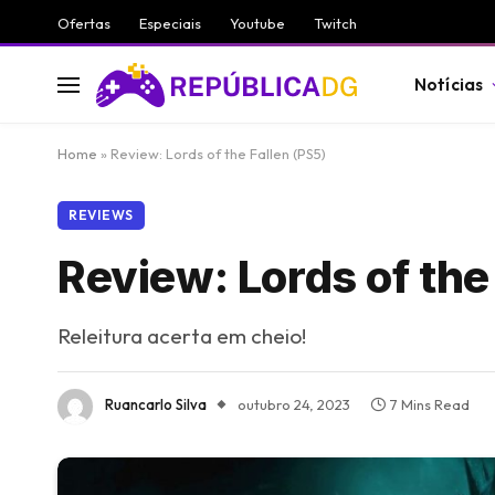
Ofertas
Especiais
Youtube
Twitch
Notícias
Home
»
Review: Lords of the Fallen (PS5)
REVIEWS
Review: Lords of the
Releitura acerta em cheio!
Ruancarlo Silva
outubro 24, 2023
7 Mins Read