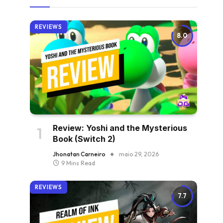
REVIEWS
8.0
Review: Yoshi and the Mysterious
Book (Switch 2)
Jhonatan Carneiro
maio 29, 2026
9 Mins Read
REVIEWS
7.7