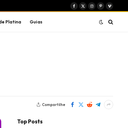
Facebook
X
Instagram
Pinterest
Vimeo
(Twitter)
de Platina
Guias
Compartilhe
Top Posts