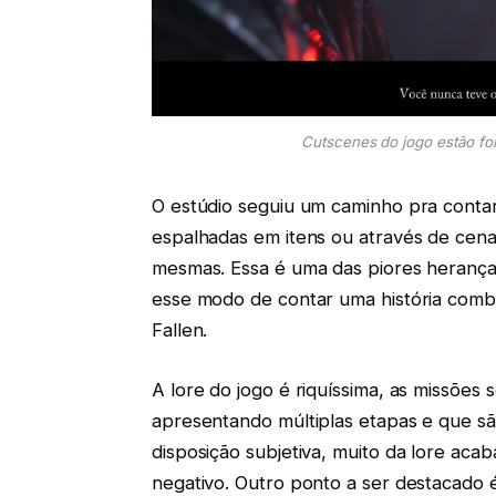
Cutscenes do jogo estão for
O estúdio seguiu um caminho pra contar 
espalhadas em itens ou através de cenas
mesmas. Essa é uma das piores heranç
esse modo de contar uma história combi
Fallen.
A lore do jogo é riquíssima, as missões
apresentando múltiplas etapas e que sã
disposição subjetiva, muito da lore ac
negativo. Outro ponto a ser destacado 