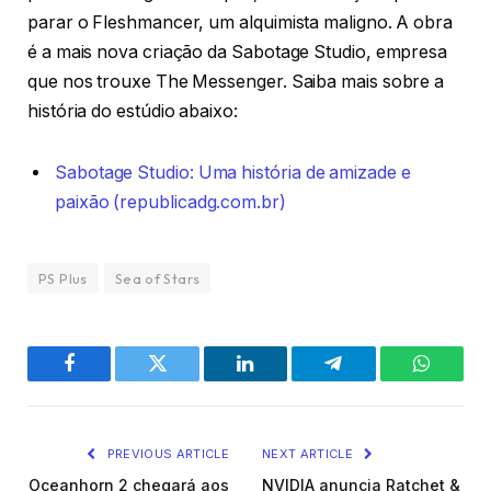
parar o Fleshmancer, um alquimista maligno. A obra
é a mais nova criação da Sabotage Studio, empresa
que nos trouxe The Messenger. Saiba mais sobre a
história do estúdio abaixo:
Sabotage Studio: Uma história de amizade e
paixão (republicadg.com.br)
PS Plus
Sea of Stars
Facebook
Twitter
LinkedIn
Telegram
WhatsA
PREVIOUS ARTICLE
NEXT ARTICLE
Oceanhorn 2 chegará aos
NVIDIA anuncia Ratchet &