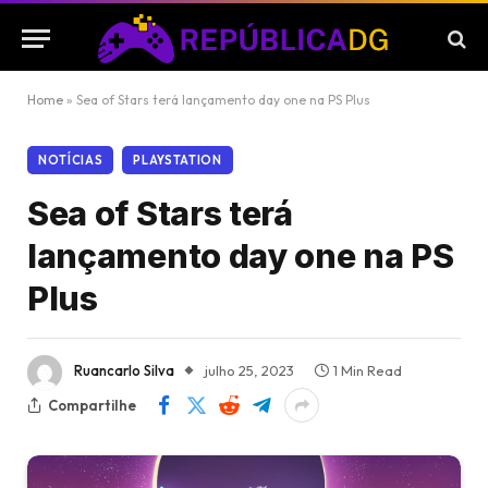
Home
»
Sea of Stars terá lançamento day one na PS Plus
NOTÍCIAS
PLAYSTATION
Sea of Stars terá
lançamento day one na PS
Plus
Ruancarlo Silva
julho 25, 2023
1 Min Read
Compartilhe