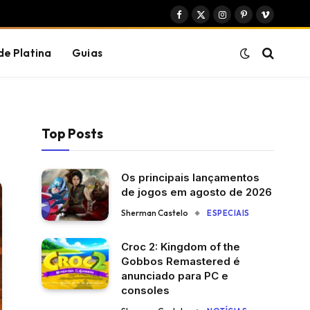
Facebook
X
Instagram
Pinterest
Vimeo
(Twitter)
de Platina
Guias
Top Posts
Os principais lançamentos
de jogos em agosto de 2026
Sherman Castelo
ESPECIAIS
Croc 2: Kingdom of the
Gobbos Remastered é
anunciado para PC e
consoles