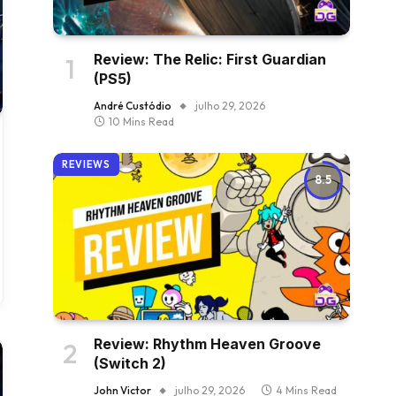
Review: The Relic: First Guardian
(PS5)
André Custódio
julho 29, 2026
10 Mins Read
REVIEWS
8.5
Review: Rhythm Heaven Groove
(Switch 2)
John Victor
julho 29, 2026
4 Mins Read