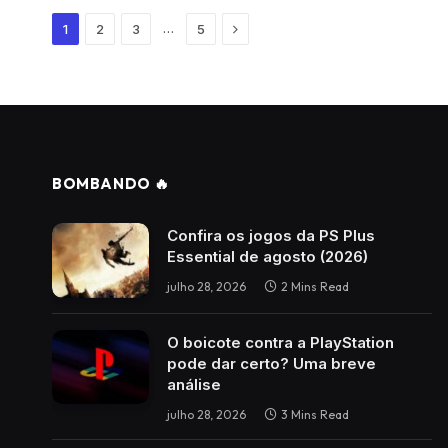
Next
…
1
2
3
5
BOMBANDO 🔥
Confira os jogos da PS Plus
Essential de agosto (2026)
julho 28, 2026
2 Mins Read
O boicote contra a PlayStation
pode dar certo? Uma breve
análise
julho 28, 2026
3 Mins Read