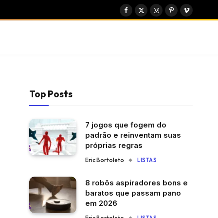
Facebook
X
Instagram
Pinterest
Vimeo
(Twitter)
Top Posts
7 jogos que fogem do
padrão e reinventam suas
próprias regras
Eric Bortoleto
LISTAS
8 robôs aspiradores bons e
baratos que passam pano
em 2026
Eric Bortoleto