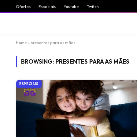
Ofertas
Especiais
Youtube
Twitch
Home
»
presentes para as mães
BROWSING:
PRESENTES PARA AS MÃES
ESPECIAIS