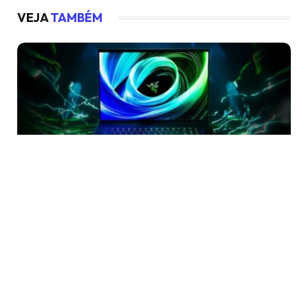
VEJA
TAMBÉM
ESPECIAIS
Preview: Razer marca Summer Game Fest com
laptops Blade de última geração e mic Seiren V3
Pro
junho 12, 2026