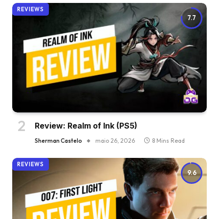
REVIEWS
7.7
Review: Realm of Ink (PS5)
Sherman Castelo
maio 26, 2026
8 Mins Read
REVIEWS
9.6