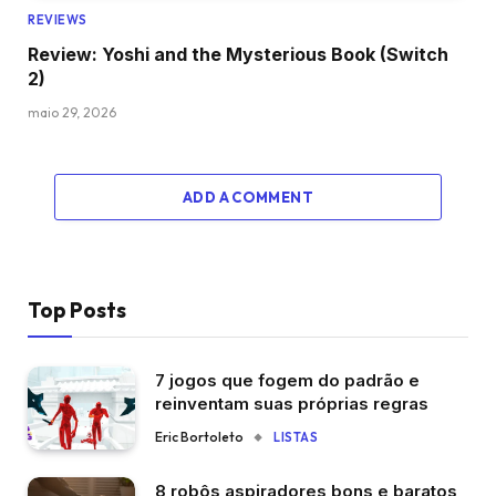
REVIEWS
Review: Yoshi and the Mysterious Book (Switch
2)
maio 29, 2026
ADD A COMMENT
Top Posts
7 jogos que fogem do padrão e
reinventam suas próprias regras
Eric Bortoleto
LISTAS
8 robôs aspiradores bons e baratos