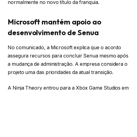
normalmente no novo título da franquia.
Microsoft mantém apoio ao
desenvolvimento de Senua
No comunicado, a Microsoft explica que o acordo
assegura recursos para concluir Senua mesmo após
a mudança de administração. A empresa considera o
projeto uma das prioridades da atual transição.
A Ninja Theory entrou para a Xbox Game Studios em
2018. Desde então, o estúdio lançou
Senua’s Saga:
Hellblade 2
e seguiu trabalhando na expansão da
franquia.
A reorganização também afeta outros estúdios da
divisão. A
Compulsion Games
e a
Double Fine