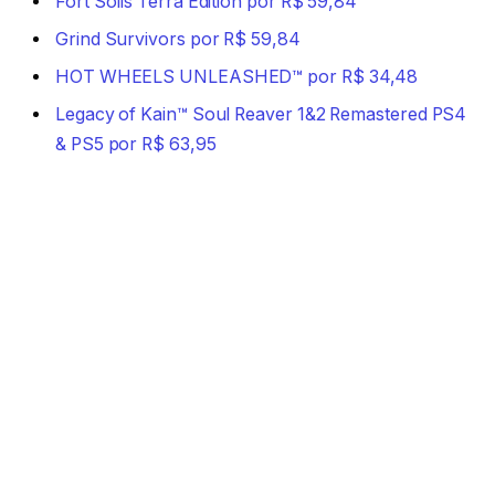
Fort Solis Terra Edition por R$ 59,84
Grind Survivors por R$ 59,84
HOT WHEELS UNLEASHED™ por R$ 34,48
Legacy of Kain™ Soul Reaver 1&2 Remastered PS4
& PS5 por R$ 63,95
Like a Dragon: Pirate Yakuza in Hawaii PS4 & PS5
por R$ 74,97
Lords of the Fallen por R$ 56,06
Kaku – Ancient Seal por R$ 84,95
Martha Is Dead Digital Deluxe PS4™ & PS5™ por
R$ 57,47
MindsEye – Deluxe Edition por R$ 82,05
Nobody Wants to Die por R$ 26,78
Party Animals por R$ 68,94