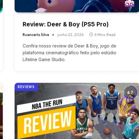
Review: Deer & Boy (PS5 Pro)
Ruancarlo Silva
junho 22, 2026
6 Mins Read
Confira nosso review de Deer & Boy, jogo de
plataforma cinematográfico feito pelo estúdio
Lifeline Game Studio.
REVIEWS
6.7