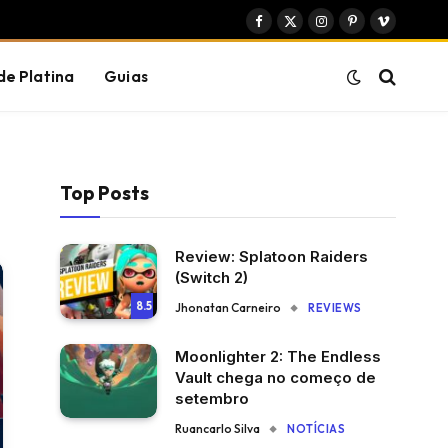
Facebook
X
Instagram
Pinterest
Vimeo
(Twitter)
de Platina
Guias
Top Posts
Review: Splatoon Raiders
(Switch 2)
8.5
Jhonatan Carneiro
REVIEWS
Moonlighter 2: The Endless
Vault chega no começo de
setembro
Ruancarlo Silva
NOTÍCIAS