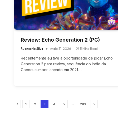
Review: Echo Generation 2 (PC)
Ruancarlo Silva
maio 31, 2026
5 Mins Read
Recentemente eu tive a oportunidade de jogar Echo
Generation 2 para review, sequência do indie da
Cococucumber lançado em 2021.…
Previous
Next
…
1
2
3
4
5
283