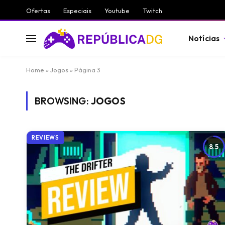
Ofertas
Especiais
Youtube
Twitch
Notícias
Home
»
Jogos
»
Página 3
BROWSING:
JOGOS
REVIEWS
8.5