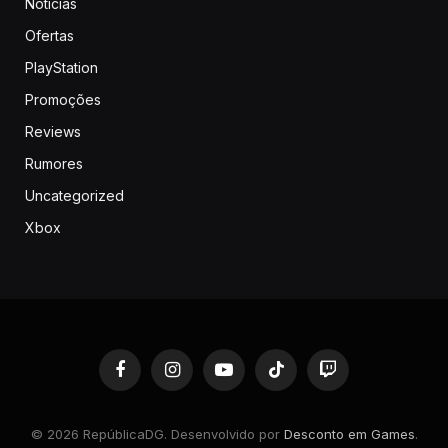
Notícias
Ofertas
PlayStation
Promoções
Reviews
Rumores
Uncategorized
Xbox
Facebook
Instagram
YouTube
TikTok
Twitch
© 2026 RepúblicaDG. Desenvolvido por
Desconto em Games
.