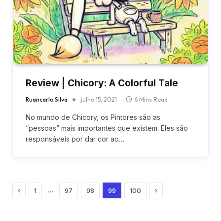
Review | Chicory: A Colorful Tale
Ruancarlo Silva
julho 15, 2021
6 Mins Read
No mundo de Chicory, os Pintores são as
“pessoas” mais importantes que existem. Eles são
responsáveis por dar cor ao…
Previous
Next
…
1
97
98
99
100