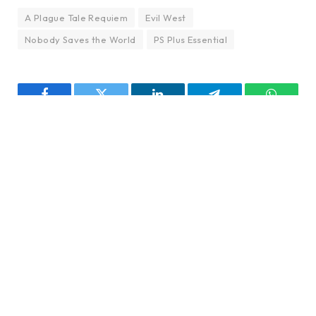
A Plague Tale Requiem
Evil West
Nobody Saves the World
PS Plus Essential
Facebook
Twitter
LinkedIn
Telegram
WhatsA
PREVIOUS ARTICLE
NEXT ARTICLE
Fone de ouvido XT80 está
Confira os primeiros
com ótimo preço; confira
jogos do Game Pass de
Janeiro (2024)
Ruancarlo Silva
Facebook
X
Instagram
(Twitter)