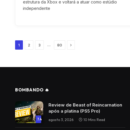
estrutura da Xbox e voltará a atuar como estúdio
independente
Next
…
1
2
3
80
BOMBANDO 🔥
Review de Beast of Reincarnation
após a platina (PS5 Pro)
7.4
agosto 3, 2026
10 Mins Read