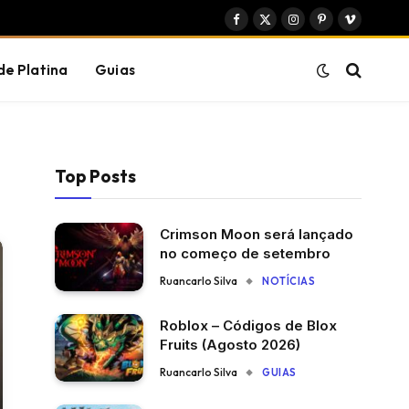
Facebook
X
Instagram
Pinterest
Vimeo
(Twitter)
de Platina
Guias
Top Posts
Crimson Moon será lançado
no começo de setembro
Ruancarlo Silva
NOTÍCIAS
Roblox – Códigos de Blox
Fruits (Agosto 2026)
Ruancarlo Silva
GUIAS