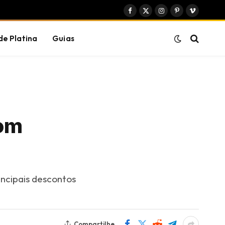
Facebook
X
Instagram
Pinterest
Vimeo
(Twitter)
de Platina
Guias
com
incipais descontos
Compartilhe