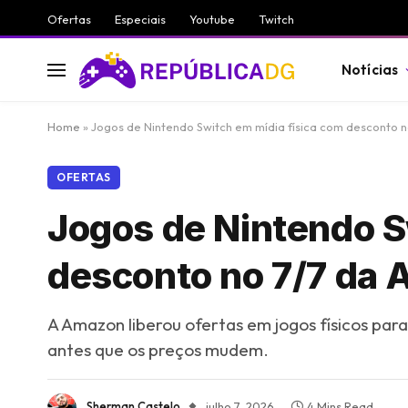
Ofertas
Especiais
Youtube
Twitch
Notícias
Home
»
Jogos de Nintendo Switch em mídia física com desconto 
OFERTAS
Jogos de Nintendo S
desconto no 7/7 da
A Amazon liberou ofertas em jogos físicos para
antes que os preços mudem.
Sherman Castelo
julho 7, 2026
4 Mins Read