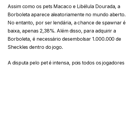
Assim como os pets Macaco e Libélula Dourada, a
Borboleta aparece aleatoriamente no mundo aberto.
No entanto, por ser lendária, a chance de spawnar é
baixa, apenas 2,38%. Além disso, para adquirir a
Borboleta, é necessário desembolsar 1.000.000 de
Sheckles dentro do jogo.
A disputa pelo pet é intensa, pois todos os jogadores
na sala competem para pegá-lo assim que ele surge.
Uma boa estratégia é utilizar o Ímã de Jogador para
afastar rivais, combinando com o plantio de
sementes que rendem muito, como as Mega
Sementes e Sementes de Ouro, para maximizar os
lucros enquanto possui a Borboleta.
Habilidades passivas da Borboleta