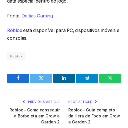
data especial dentro do jogo.
Fonte:
Deltias Gaming
Roblox
está disponível para PC, dispositivos móveis e
consoles.
Roblox
Facebook
Twitter
LinkedIn
Telegram
WhatsA
PREVIOUS ARTICLE
NEXT ARTICLE
Roblox – Como conseguir
Roblox – Guia completo
a Borboleta em Grow a
da Hera de Fogo em Grow
Garden 2
a Garden 2