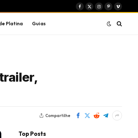
Facebook
X
Instagram
Pinterest
Vimeo
(Twitter)
de Platina
Guias
railer,
Compartilhe
Top Posts