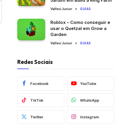
Jardim em Build a Ring Farm
Valteci Junior
GUIAS
Roblox – Como conseguir e
usar o Quetzal em Grow a
Garden
Valteci Junior
GUIAS
Redes Sociais
Facebook
YouTube
TikTok
WhatsApp
Twitter
Instagram