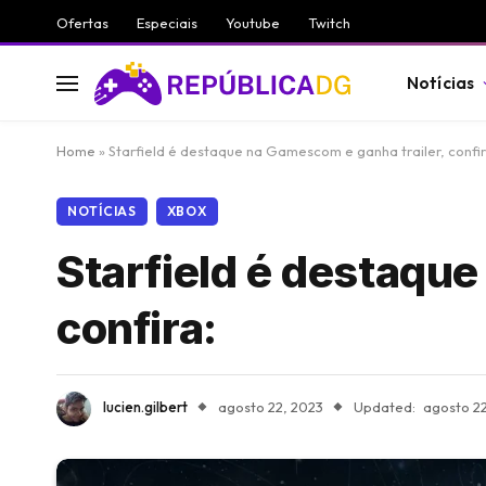
Ofertas
Especiais
Youtube
Twitch
Notícias
Home
»
Starfield é destaque na Gamescom e ganha trailer, confir
NOTÍCIAS
XBOX
Starfield é destaque
confira:
lucien.gilbert
agosto 22, 2023
Updated:
agosto 2