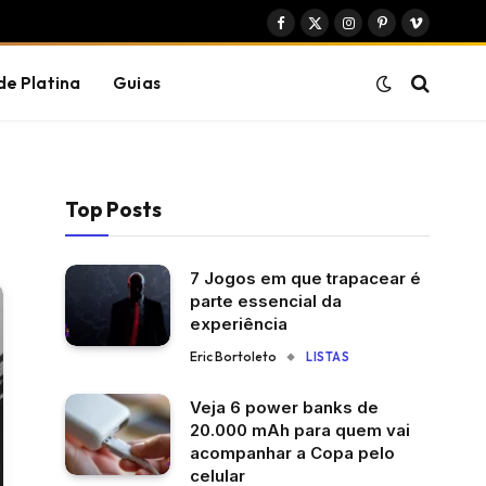
Facebook
X
Instagram
Pinterest
Vimeo
(Twitter)
de Platina
Guias
Top Posts
7 Jogos em que trapacear é
parte essencial da
experiência
Eric Bortoleto
LISTAS
Veja 6 power banks de
20.000 mAh para quem vai
acompanhar a Copa pelo
celular