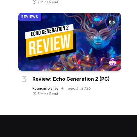
7 Mins Read
REVIEWS
8.6
Review: Echo Generation 2 (PC)
Ruancarlo Silva
maio 31, 2026
5 Mins Read