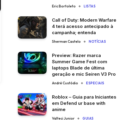
Eric Bortoleto
LISTAS
Call of Duty: Modern Warfare
4 terá acesso antecipado à
campanha; entenda
Sherman Castelo
NOTÍCIAS
Preview: Razer marca
Summer Game Fest com
laptops Blade de última
geração e mic Seiren V3 Pro
André Custódio
ESPECIAIS
Roblox – Guia para Iniciantes
em Defend ur base with
anime
Valteci Junior
GUIAS