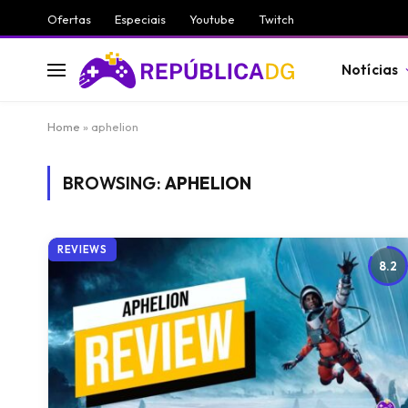
Ofertas
Especiais
Youtube
Twitch
Notícias
Home
»
aphelion
BROWSING:
APHELION
REVIEWS
8.2