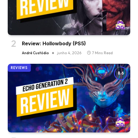
Review: Hollowbody (PS5)
André Custódio
junho 4, 2026
7 Mins Read
REVIEWS
8.6