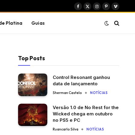
Facebook
X
Instagram
Pinterest
Vimeo
(Twitter)
de Platina
Guias
Top Posts
Control Resonant ganhou
data de lançamento
Sherman Castelo
NOTÍCIAS
Versão 1.0 de No Rest for the
Wicked chega em outubro
no PS5 e PC
Ruancarlo Silva
NOTÍCIAS