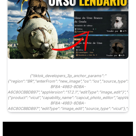
{"tiktok_developers_3p_anchor_params":"
{"region":"BR","enterFrom":"new_image","os":"ios","source_type":"vic
BF8A-49B3-8DBA-
A6C80CBBDB97","appVersion":"17.2.1","editType":"image_edit"}","data
{"product":"vicut","capability_name":"capcut_photo_editor","appVersi
BF8A-49B3-8DBA-
A6C80CBBDB97","editType":"image_edit","source_type":"vicut"},"sourc