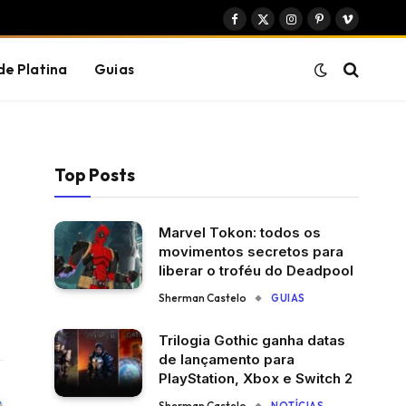
Facebook
X
Instagram
Pinterest
Vimeo
(Twitter)
de Platina
Guias
Top Posts
Marvel Tokon: todos os
Instagram
movimentos secretos para
ter)
liberar o troféu do Deadpool
Sherman Castelo
GUIAS
Trilogia Gothic ganha datas
de lançamento para
PlayStation, Xbox e Switch 2
Sherman Castelo