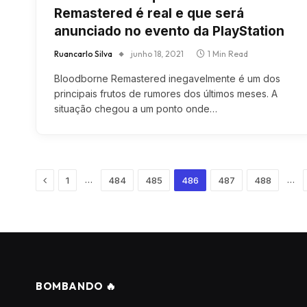
Remastered é real e que será
anunciado no evento da PlayStation
Ruancarlo Silva
junho 18, 2021
1 Min Read
Bloodborne Remastered inegavelmente é um dos
principais frutos de rumores dos últimos meses. A
situação chegou a um ponto onde…
Previous
…
…
1
484
485
486
487
488
BOMBANDO 🔥