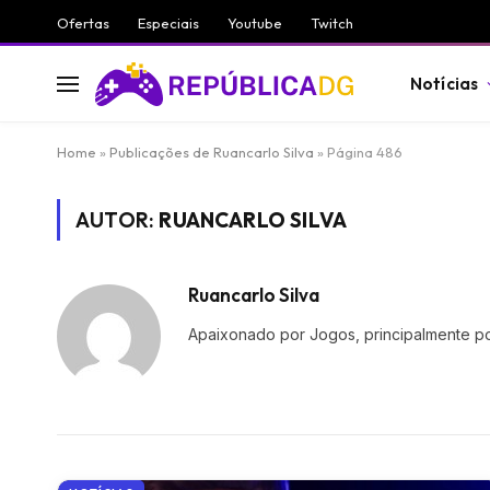
Ofertas
Especiais
Youtube
Twitch
Notícias
Home
»
Publicações de Ruancarlo Silva
»
Página 486
AUTOR:
RUANCARLO SILVA
Ruancarlo Silva
Apaixonado por Jogos, principalmente po