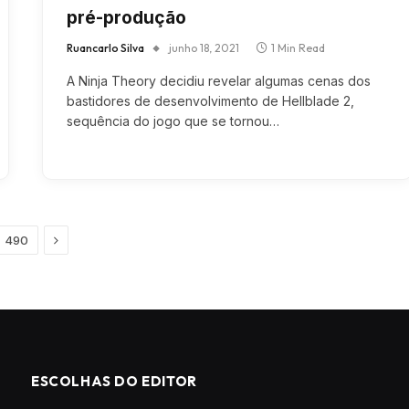
pré-produção
Ruancarlo Silva
junho 18, 2021
1 Min Read
A Ninja Theory decidiu revelar algumas cenas dos
bastidores de desenvolvimento de Hellblade 2,
sequência do jogo que se tornou…
Next
490
ESCOLHAS DO EDITOR