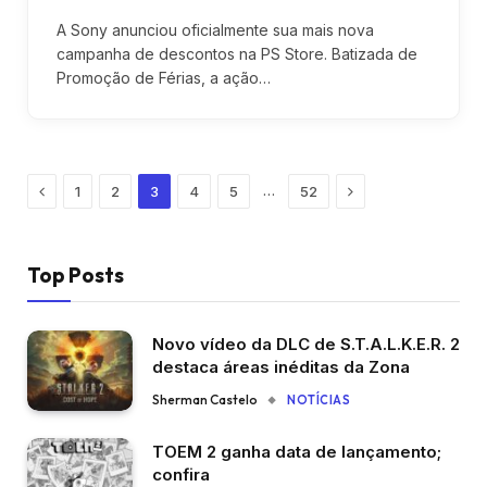
A Sony anunciou oficialmente sua mais nova
campanha de descontos na PS Store. Batizada de
Promoção de Férias, a ação…
Previous
Next
…
1
2
3
4
5
52
Top Posts
Novo vídeo da DLC de S.T.A.L.K.E.R. 2
destaca áreas inéditas da Zona
Sherman Castelo
NOTÍCIAS
TOEM 2 ganha data de lançamento;
confira