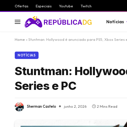
Ofertas
Especiais
Youtube
Twitch
Notícias
Home
»
Stuntman: Hollywood é anunciado para PS5, Xbox Series 
NOTÍCIAS
Stuntman: Hollywood
Series e PC
Sherman Castelo
junho 2, 2026
2 Mins Read