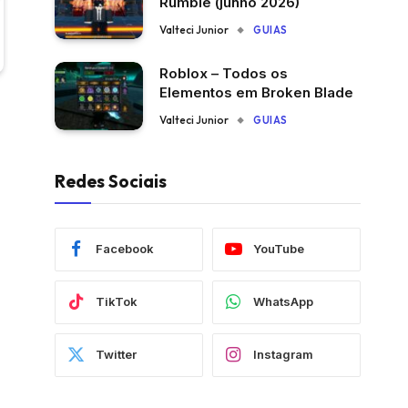
Rumble (junho 2026)
Valteci Junior
GUIAS
Roblox – Todos os
Elementos em Broken Blade
Valteci Junior
GUIAS
Redes Sociais
Facebook
YouTube
TikTok
WhatsApp
Twitter
Instagram