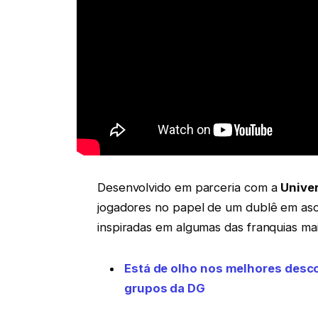
Desenvolvido em parceria com a
Unive
jogadores no papel de um dublê em asc
inspiradas em algumas das franquias mai
Está de olho nos melhores des
grupos da DG