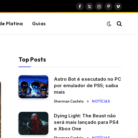
Facebook
X
Instagram
Pinterest
Vimeo
(Twitter)
de Platina
Guias
Top Posts
Astro Bot é executado no PC
por emulador de PS5; saiba
mais
Sherman Castelo
NOTÍCIAS
Dying Light: The Beast não
será mais lançado para PS4
e Xbox One
Sherman Castelo