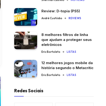
NOTÍCIAS
Review: D-topia (PS5)
André Custódio
REVIEWS
7.8
8 melhores filtros de linha
que ajudam a proteger seus
eletrônicos
Eric Bortoleto
LISTAS
12 melhores jogos mobile da
história segundo o Metacritic
Eric Bortoleto
LISTAS
Redes Sociais