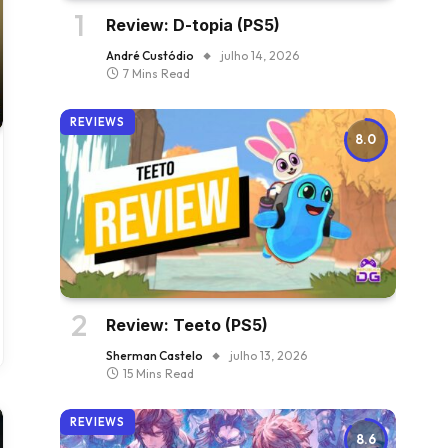
Review: D-topia (PS5)
André Custódio
julho 14, 2026
7 Mins Read
REVIEWS
8.0
Review: Teeto (PS5)
Sherman Castelo
julho 13, 2026
15 Mins Read
REVIEWS
8.6