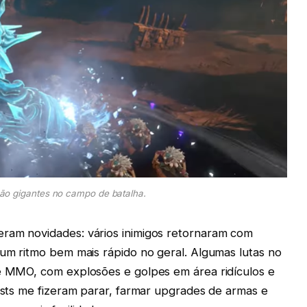
ão gigantes no campo de batalha.
eram novidades: vários inimigos retornaram com
 um ritmo bem mais rápido no geral. Algumas lutas no
de MMO, com explosões e golpes em área ridículos e
uests me fizeram parar, farmar upgrades de armas e