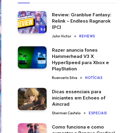
Review: Granblue Fantasy:
Relink – Endless Ragnarok
(PC)
8.6
John Victor
REVIEWS
Razer anuncia fones
Hammerhead V3 X
HyperSpeed para Xbox e
PlayStation
Ruancarlo Silva
NOTÍCIAS
Dicas essenciais para
iniciantes em Echoes of
Aincrad
Sherman Castelo
ESPECIAIS
Como funciona e como