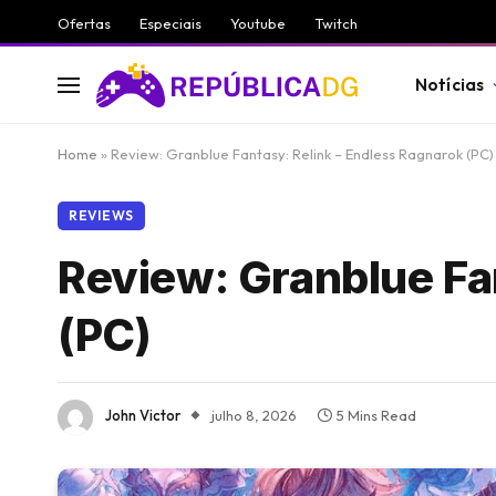
Ofertas
Especiais
Youtube
Twitch
Notícias
Home
»
Review: Granblue Fantasy: Relink – Endless Ragnarok (PC)
REVIEWS
Review: Granblue Fa
(PC)
John Victor
julho 8, 2026
5 Mins Read