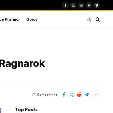
Facebook
X
Instagram
Pinterest
Vimeo
(Twitter)
de Platina
Guias
 Ragnarok
Compartilhe
Top Posts