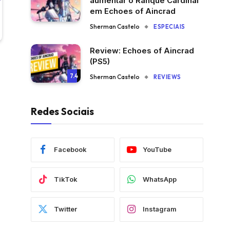
aumentar o Ranque Cardinal
em Echoes of Aincrad
Sherman Castelo
ESPECIAIS
Review: Echoes of Aincrad
(PS5)
7.4
Sherman Castelo
REVIEWS
Redes Sociais
Facebook
YouTube
TikTok
WhatsApp
Twitter
Instagram