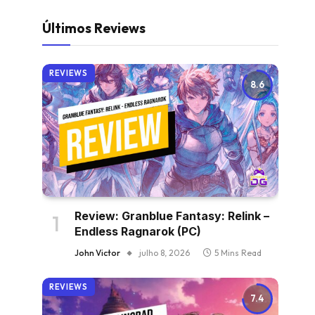
Últimos Reviews
REVIEWS
8.6
Review: Granblue Fantasy: Relink –
Endless Ragnarok (PC)
John Victor
julho 8, 2026
5 Mins Read
REVIEWS
7.4