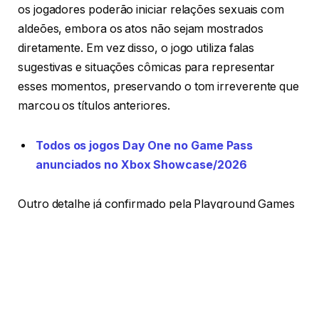
os jogadores poderão iniciar relações sexuais com
aldeões, embora os atos não sejam mostrados
diretamente. Em vez disso, o jogo utiliza falas
sugestivas e situações cômicas para representar
esses momentos, preservando o tom irreverente que
marcou os títulos anteriores.
Todos os jogos Day One no Game Pass
anunciados no Xbox Showcase/2026
Outro detalhe já confirmado pela Playground Games
é que todos os NPCs poderão se casar com o
protagonista, ampliando as possibilidades de
interação dentro do mundo de Albion. O sistema de
reputação também influenciará a forma como os
personagens reagem às ações do jogador ao longo