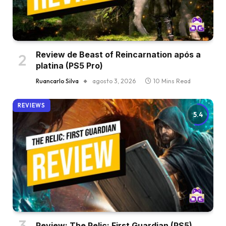
Review de Beast of Reincarnation após a
platina (PS5 Pro)
Ruancarlo Silva
agosto 3, 2026
10 Mins Read
REVIEWS
5.4
Review: The Relic: First Guardian (PS5)