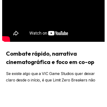
Combate rápido, narrativa
cinematográfica e foco em co-op
Se existe algo que a VIC Game Studios quer deixar
claro desde o início, é que Limit Zero Breakers não
pretende ser apenas “mais um gacha”. Durante a
apresentação, os produtores reforçaram várias
vezes que o projeto busca unir combate de ação em
tempo real e uma experiência cooperativa pensada