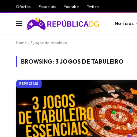
Ofertas
Especiais
Youtube
Twitch
Notícias
Home
»
3 jogos de tabuleiro
BROWSING:
3 JOGOS DE TABULEIRO
ESPECIAIS