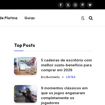
Facebook
X
Instagram
Pinterest
Vimeo
(Twitter)
de Platina
Guias
Top Posts
5 cadeiras de escritório com
melhor custo-benefício para
comprar em 2026
Eric Bortoleto
LISTAS
9 momentos clássicos em
que os jogos enganaram
completamente os
jogadores