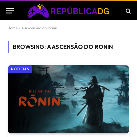
Home
»
A Ascensão do Ronin
BROWSING:
A ASCENSÃO DO RONIN
NOTÍCIAS