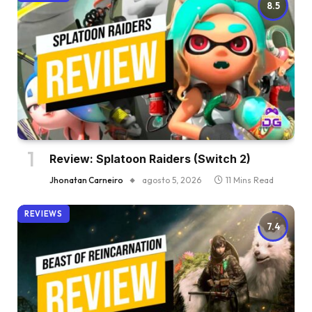
8.5
Review: Splatoon Raiders (Switch 2)
Jhonatan Carneiro
agosto 5, 2026
11 Mins Read
REVIEWS
7.4