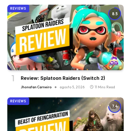
REVIEWS
8.5
Review: Splatoon Raiders (Switch 2)
Jhonatan Carneiro
agosto 5, 2026
11 Mins Read
REVIEWS
7.4