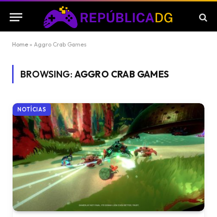
Home
»
Aggro Crab Games
BROWSING:
AGGRO CRAB GAMES
NOTÍCIAS