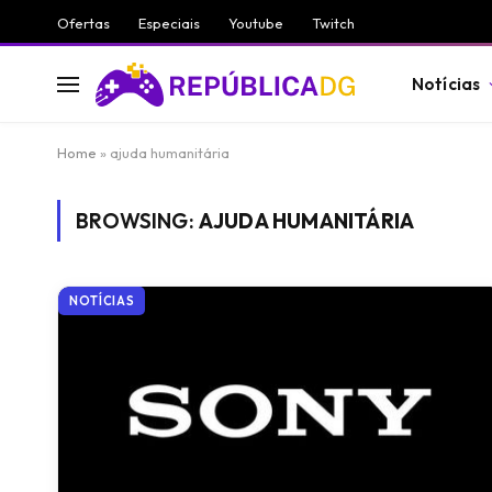
Ofertas
Especiais
Youtube
Twitch
Notícias
Home
»
ajuda humanitária
BROWSING:
AJUDA HUMANITÁRIA
NOTÍCIAS