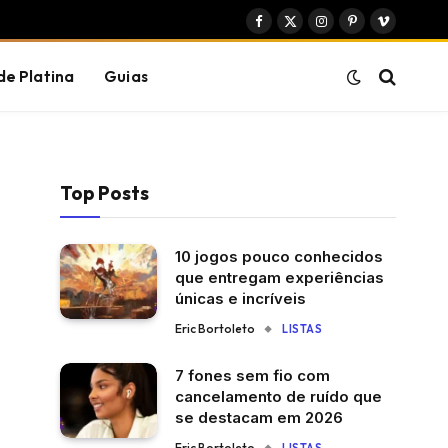
Facebook
X
Instagram
Pinterest
Vimeo
(Twitter)
de Platina
Guias
Top Posts
10 jogos pouco conhecidos
que entregam experiências
únicas e incríveis
Eric Bortoleto
LISTAS
7 fones sem fio com
cancelamento de ruído que
se destacam em 2026
Eric Bortoleto