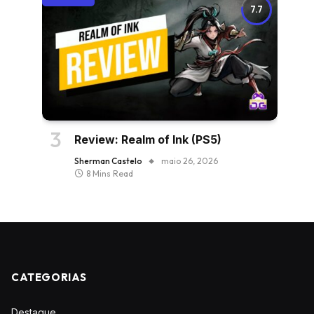
7.7
Review: Realm of Ink (PS5)
Sherman Castelo
maio 26, 2026
8 Mins Read
CATEGORIAS
Destaque